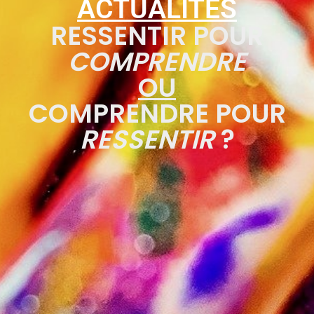
ACTUALITÉS
RESSENTIR POUR
COMPRENDRE
OU
COMPRENDRE POUR
RESSENTIR
?