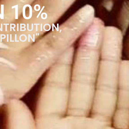
N 10%
NTRIBUTION,
PILLON"