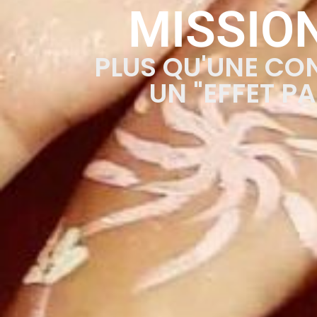
MISSIO
PLUS QU'UNE CO
UN "EFFET PA