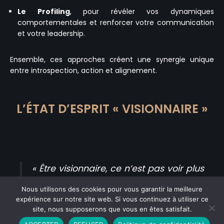
Le Profiling
, pour révéler vos dynamiques
comportementales et renforcer votre communication
et votre leadership.
Ensemble, ces approches créent une synergie unique
entre introspection, action et alignement.
L’ÉTAT D’ESPRIT « VISIONNAIRE »
« Être visionnaire, ce n’est pas voir plus
loin que les autres.
Nous utilisons des cookies pour vous garantir la meilleure
C’est ressentir plus profondément, agir
expérience sur notre site web. Si vous continuez à utiliser ce
plus justement, et incarner ce que l’on
site, nous supposerons que vous en êtes satisfait.
Contactez-moi
Entreprise de Confiance